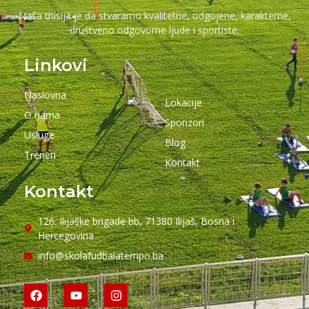
Naša misija je da stvaramo kvalitetne, odgojene, karakterne,
društveno odgovorne ljude i sportiste.
Linkovi
Naslovna
Lokacije
O nama
Sponzori
Usluge
Blog
Treneri
Kontakt
Kontakt
126. Ilijaške brigade bb, 71380 Ilijaš, Bosna i
Hercegovina
info@skolafudbalatempo.ba