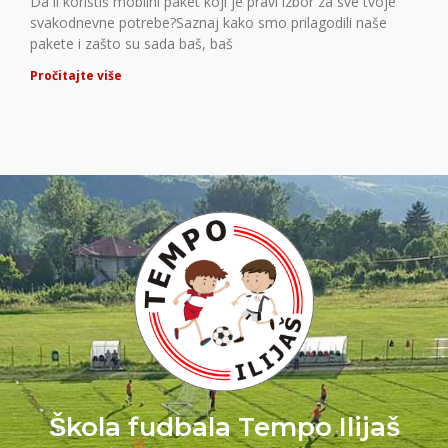
Da li koristiš mobilni paket koji je pravi izbor za sve tvoje
svakodnevne potrebe?Saznaj kako smo prilagodili naše
pakete i zašto su sada baš, baš
Pročitajte više
Škola fudbala Tempo Ilijaš