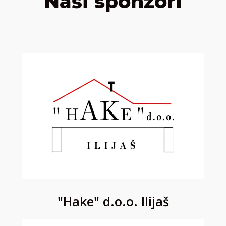
Naši sponzori
"Hake" d.o.o. Ilijaš