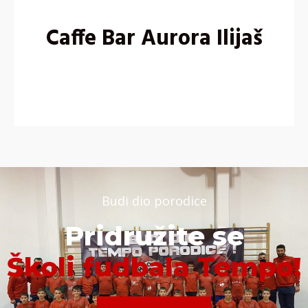
Caffe Bar Aurora Ilijaš
Budi dio porodice
Pridružite se
Školi fudbala Tempo!