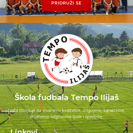
PRIDRUŽI SE
Škola fudbala Tempo Ilijaš
Naša misija je da stvaramo kvalitetne, odgojene, karakterne,
društveno odgovorne ljude i sportiste.
Linkovi